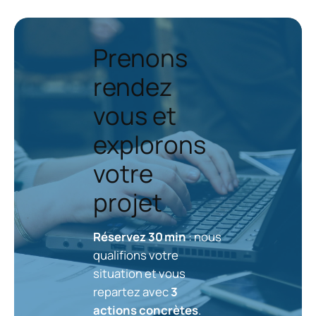
Prenons
rendez
vous et
explorons
votre
projet
Réservez 30 min
: nous
qualifions votre
situation et vous
repartez avec
3
actions concrètes
.