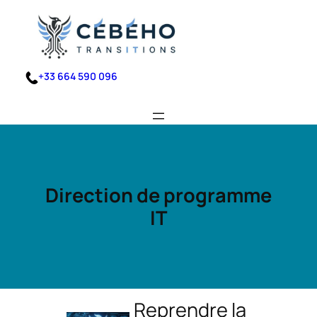
Aller
au
contenu
+33 664 590 096
Direction de programme
IT
Reprendre la