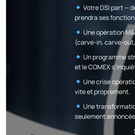
Votre DSI part — d
prendra ses fonction
Une opération M&A 
(carve-in, carve-out
Un programme strat
et le COMEX s’inquiè
Une crise opération
vite et proprement.
Une transformation
seulement annoncée