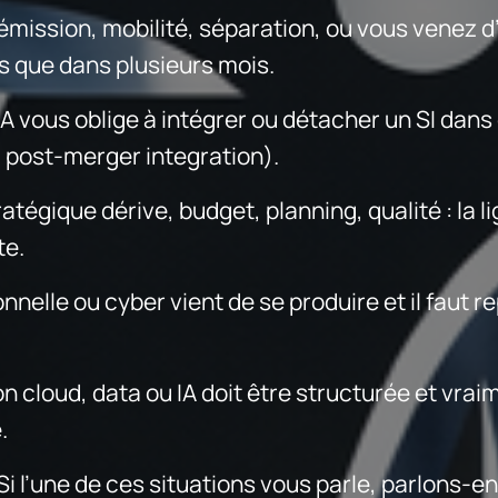
émission, mobilité, séparation, ou vous venez d’
s que dans plusieurs mois.
vous oblige à intégrer ou détacher un SI dans 
, post-merger integration).
égique dérive, budget, planning, qualité : la li
te.
nelle ou cyber vient de se produire et il faut r
 cloud, data ou IA doit être structurée et vraim
.
Si l’une de ces situations vous parle, parlons-en