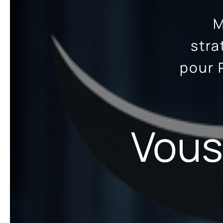
M
stra
pour 
Vous