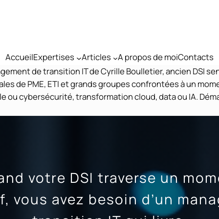
Accueil
Expertises
Articles
A propos de moi
Contacts
ent de transition IT de Cyrille Boulletier, ancien DSI se
les de PME, ETI et grands groupes confrontées à un moment
le ou cybersécurité, transformation cloud, data ou IA. Dém
and votre DSI traverse un mom
if, vous avez besoin d’un mana