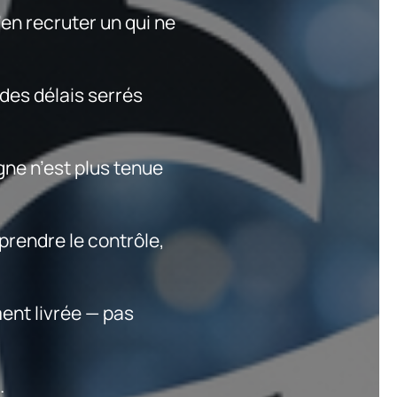
en recruter un qui ne
des délais serrés
gne n’est plus tenue
eprendre le contrôle,
ent livrée — pas
.