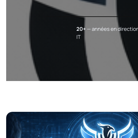
20+
— années en directio
IT