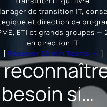
transition IT qui livre.
anager de transition IT, conse
tégique et direction de prog
PME, ETI et grands groupes — 
en direction IT.
[
Réserver 30 min Teams →
]
 reconnaître
besoin si…