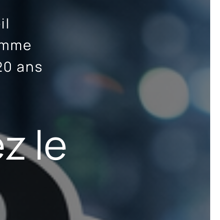
il
ramme
20 ans
z le