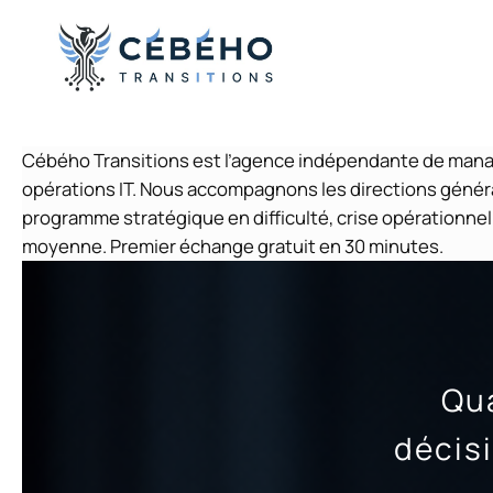
Aller
au
contenu
Cébého Transitions est l’agence indépendante de managem
opérations IT. Nous accompagnons les directions généra
programme stratégique en difficulté, crise opérationnel
moyenne. Premier échange gratuit en 30 minutes.
Qu
décis