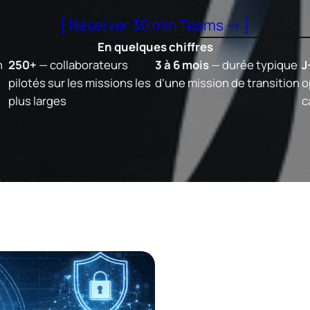
[ Réserver 30 min Teams → ]
En quelques chiffres
n
250+
— collaborateurs
3 à 6 mois
— durée typique
J
pilotés sur les missions les
d’une mission de transition
o
plus larges
c