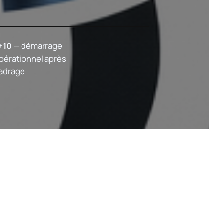
+10
— démarrage
pérationnel après
adrage