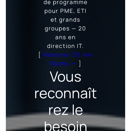
de programme
pour PME, ETI
et grands
groupes — 20
ans en
direction IT.
[
Réserver 30 min
Teams →
]
Vous
reconnaît
rez le
besoin