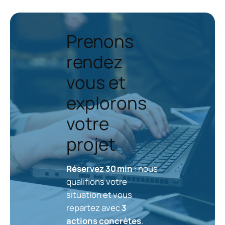
Prenons
rendez
vous et
explorons
votre
projet
Réservez 30 min
: nous
qualifions votre
situation et vous
repartez avec
3
actions concrètes
.