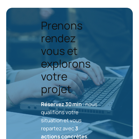
Prenons
rendez
vous et
explorons
votre
projet
Réservez 30 min
: nous
qualifions votre
situation et vous
repartez avec
3
actions concrètes
.