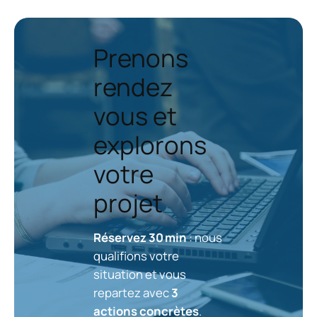
Prenons
rendez
vous et
explorons
votre
projet
Réservez 30 min
: nous
qualifions votre
situation et vous
repartez avec
3
actions concrètes
.