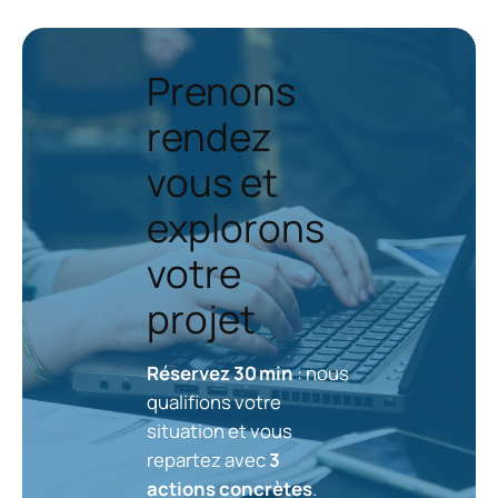
Prenons
rendez
vous et
explorons
votre
projet
Réservez 30 min
: nous
qualifions votre
situation et vous
repartez avec
3
actions concrètes
.