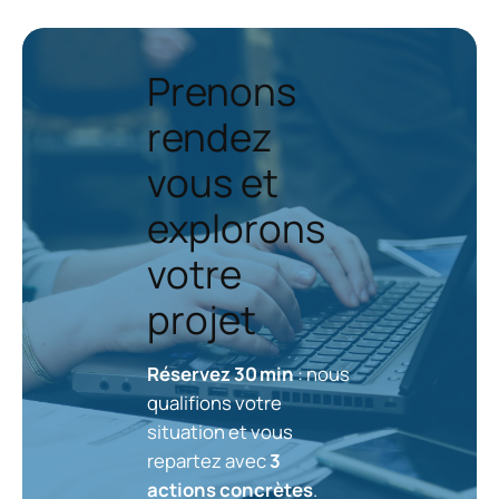
Prenons
rendez
vous et
explorons
votre
projet
Réservez 30 min
: nous
qualifions votre
situation et vous
repartez avec
3
actions concrètes
.