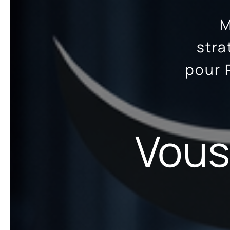
M
stra
pour 
Vous