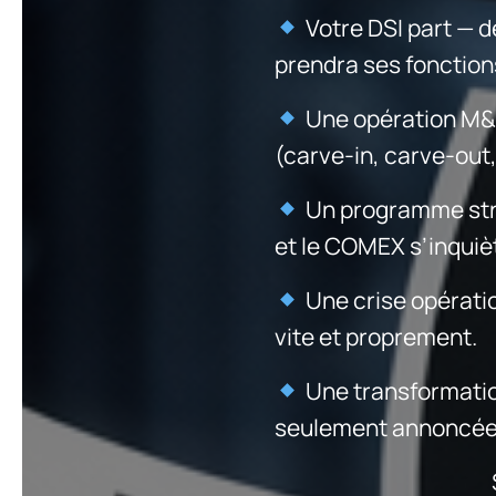
Votre DSI part — d
prendra ses fonction
Une opération M&A 
(carve-in, carve-out
Un programme strat
et le COMEX s’inquiè
Une crise opération
vite et proprement.
Une transformation
seulement annoncée