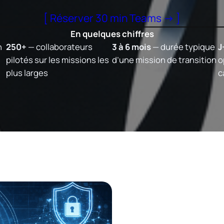
[ Réserver 30 min Teams → ]
En quelques chiffres
n
250+
— collaborateurs
3 à 6 mois
— durée typique
J
pilotés sur les missions les
d’une mission de transition
o
plus larges
c