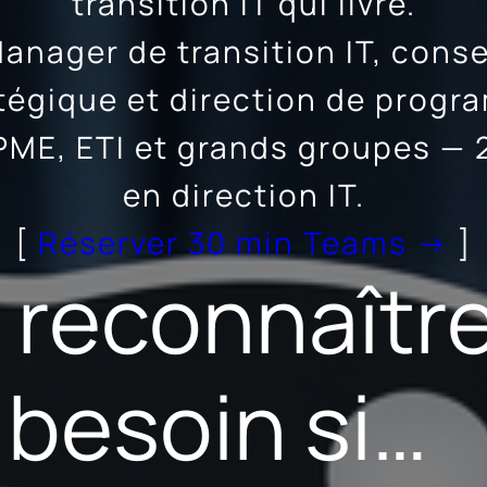
transition IT qui livre.
anager de transition IT, conse
tégique et direction de prog
PME, ETI et grands groupes — 
en direction IT.
[
Réserver 30 min Teams →
]
 reconnaître
besoin si…