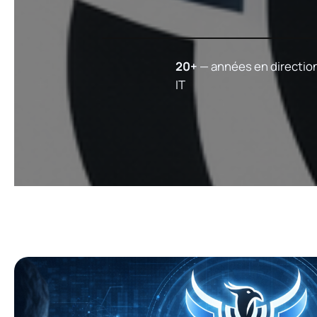
20+
— années en directio
IT