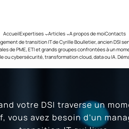
Accueil
Expertises
Articles
A propos de moi
Contacts
ent de transition IT de Cyrille Boulletier, ancien DSI se
les de PME, ETI et grands groupes confrontées à un moment
le ou cybersécurité, transformation cloud, data ou IA. Dém
and votre DSI traverse un mom
if, vous avez besoin d’un mana