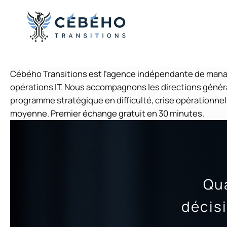
Aller
au
contenu
Cébého Transitions est l’agence indépendante de managem
opérations IT. Nous accompagnons les directions généra
programme stratégique en difficulté, crise opérationnel
moyenne. Premier échange gratuit en 30 minutes.
Qu
décis