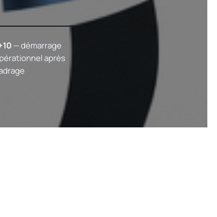
+10
— démarrage
pérationnel après
adrage