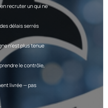
en recruter un qui ne
des délais serrés
gne n’est plus tenue
eprendre le contrôle,
ent livrée — pas
.