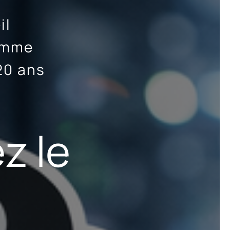
il
ramme
20 ans
z le