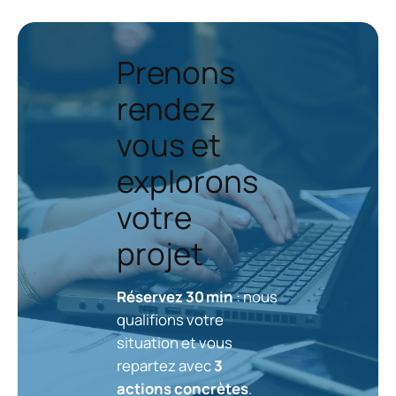
Prenons
rendez
vous et
explorons
votre
projet
Réservez 30 min
: nous
qualifions votre
situation et vous
repartez avec
3
actions concrètes
.