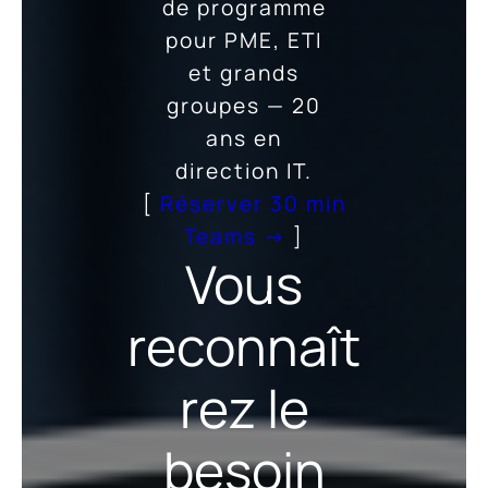
de programme
pour PME, ETI
et grands
groupes — 20
ans en
direction IT.
[
Réserver 30 min
Teams →
]
Vous
reconnaît
rez le
besoin