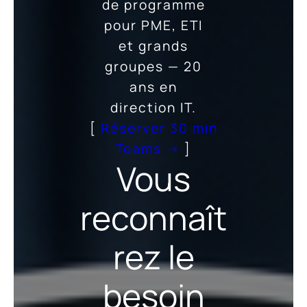
de programme
pour PME, ETI
et grands
groupes — 20
ans en
direction IT.
[
Réserver 30 min
Teams →
]
Vous
reconnaît
rez le
besoin