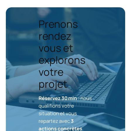
Prenons
rendez
vous et
explorons
votre
projet
Réservez 30 min
: nous
qualifions votre
situation et vous
repartez avec
3
actions concrètes
.