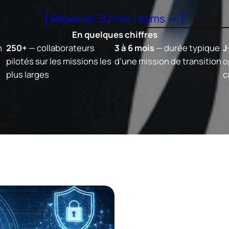
[ Réserver 30 min Teams → ]
En quelques chiffres
n
250+
— collaborateurs
3 à 6 mois
— durée typique
J
pilotés sur les missions les
d’une mission de transition
o
plus larges
c