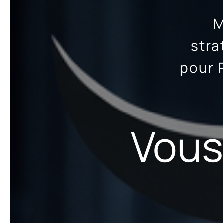
M
stra
pour 
Vous