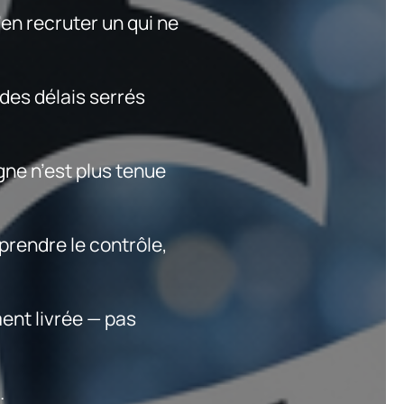
en recruter un qui ne
des délais serrés
gne n’est plus tenue
eprendre le contrôle,
ent livrée — pas
.