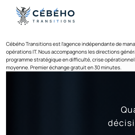
Aller
au
contenu
Cébého Transitions est l’agence indépendante de managem
opérations IT. Nous accompagnons les directions généra
programme stratégique en difficulté, crise opérationnel
moyenne. Premier échange gratuit en 30 minutes.
Qu
décis