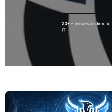
20+
— années en directio
IT