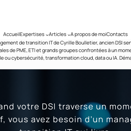
Accueil
Expertises
Articles
A propos de moi
Contacts
ent de transition IT de Cyrille Boulletier, ancien DSI se
les de PME, ETI et grands groupes confrontées à un moment
le ou cybersécurité, transformation cloud, data ou IA. Dém
and votre DSI traverse un mom
if, vous avez besoin d’un mana