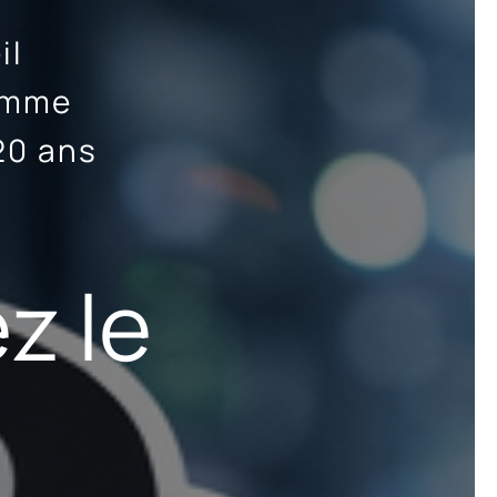
il
ramme
20 ans
z le