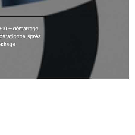
+10
— démarrage
pérationnel après
adrage