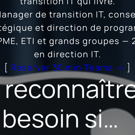
transition IT qui livre.
anager de transition IT, conse
tégique et direction de prog
PME, ETI et grands groupes — 
en direction IT.
[
Réserver 30 min Teams →
]
 reconnaître
besoin si…