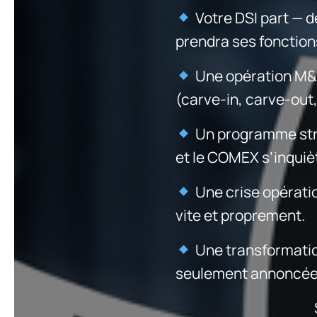
Votre DSI part — d
prendra ses fonction
Une opération M&A 
(carve-in, carve-out
Un programme strat
et le COMEX s’inquiè
Une crise opération
vite et proprement.
Une transformation
seulement annoncée