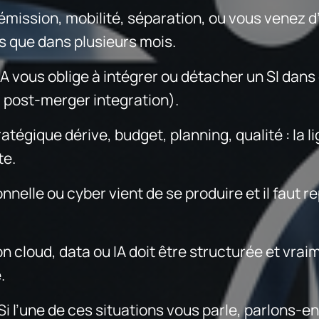
émission, mobilité, séparation, ou vous venez d’
s que dans plusieurs mois.
vous oblige à intégrer ou détacher un SI dans 
, post-merger integration).
égique dérive, budget, planning, qualité : la li
te.
nelle ou cyber vient de se produire et il faut r
 cloud, data ou IA doit être structurée et vraim
.
Si l’une de ces situations vous parle, parlons-en